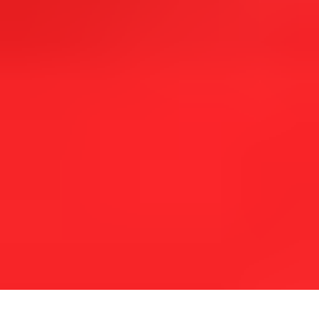
Markus Wittemann, In den Birkenäckern 7, D-64291 Darmstadt-
Wixhausen
WITTE(AT)W-WORKS.DE TEL.: +49 171 / 3724491